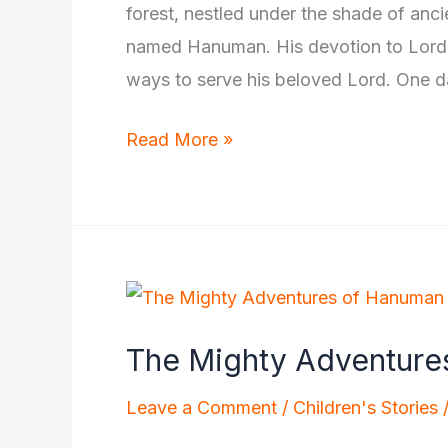
forest, nestled under the shade of anc
named Hanuman. His devotion to Lord
ways to serve his beloved Lord. One d
Hanuman’s
Read More »
Loyal
Service:
The
Tale
of
the
The Mighty Adventure
Flying
Mountain
Leave a Comment
/
Children's Stories