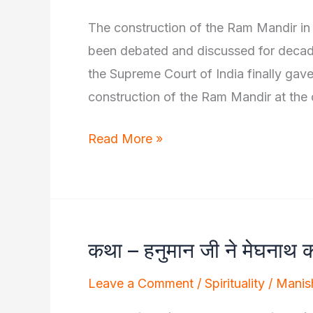
The construction of the Ram Mandir in
been debated and discussed for decades
the Supreme Court of India finally gave
construction of the Ram Mandir at the 
When
Read More »
Will
Ram
Mandir
in
कथा – हनुमान जी ने मेघनाथ को 
Ayodhya
Get
Leave a Comment
/
Spirituality
/
Manis
Inaugurated?