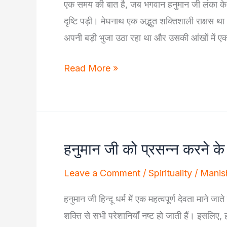
एक समय की बात है, जब भगवान हनुमान जी लंका के राज
दृष्टि पड़ी। मेघनाथ एक अद्भुत शक्तिशाली राक्षस
अपनी बड़ी भुजा उठा रहा था और उसकी आंखों में ए
कथा
Read More »
–
हनुमान
जी
ने
हनुमान जी को प्रसन्न करने 
मेघनाथ
को
Leave a Comment
/
Spirituality
/
Manis
क्यों
हनुमान जी हिन्दू धर्म में एक महत्वपूर्ण देवता माने जा
नहीं
शक्ति से सभी परेशानियाँ नष्ट हो जाती हैं। इसलिए,
मारा