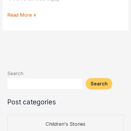
The
Read More »
Incredible
Adventures
of
Hanuman
Ji:
A
Search
Story
Search
for
Children
Post categories
Children's Stories