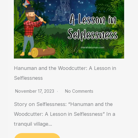
Hanuman and the Woodcutter: A Lesson in
Selflessness
November 17, 2023
No Comments
Story on Selflessness: “Hanuman and the
Woodcutter: A Lesson in Selflessness” In a
tranquil village...